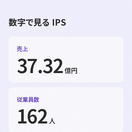
数字で見る IPS
売上
37.32
億円
従業員数
162
人