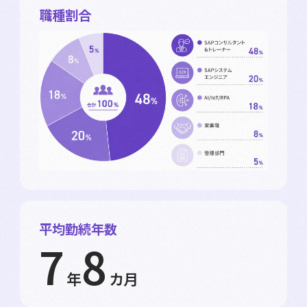
職種割合
平均勤続年数
7
8
年
カ月