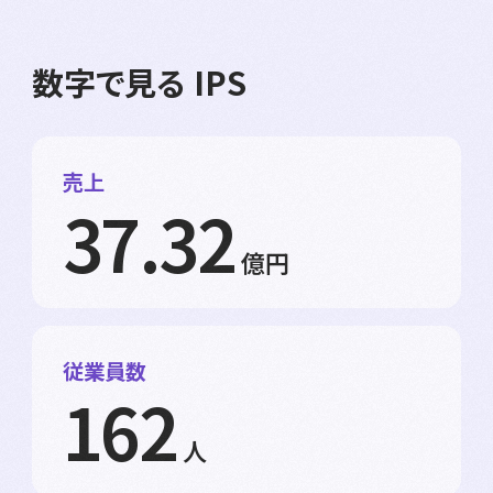
数字で見る IPS
売上
37.32
億円
従業員数
162
人