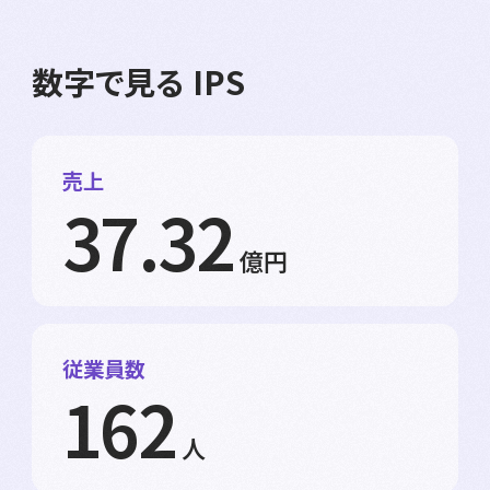
数字で見る IPS
売上
37.32
億円
従業員数
162
人