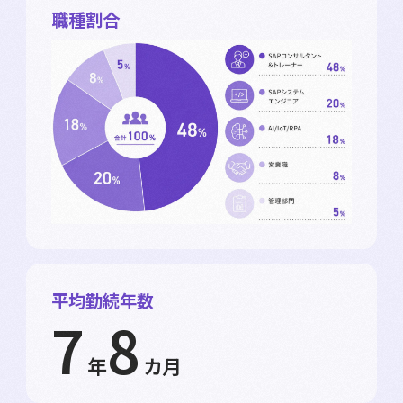
職種割合
平均勤続年数
7
8
年
カ月